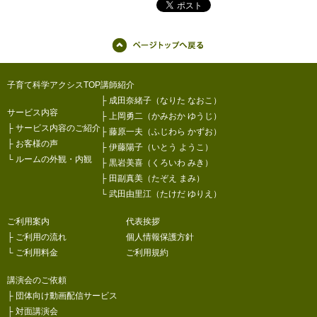
子育て科学アクシスTOP
講師紹介
├
成田奈緒子（なりた なおこ）
サービス内容
├
上岡勇二（かみおか ゆうじ）
├
サービス内容のご紹介
├
藤原一夫（ふじわら かずお）
├
お客様の声
├
伊藤陽子（いとう ようこ）
└
ルームの外観・内観
├
黒岩美喜（くろいわ みき）
├
田副真美（たぞえ まみ）
└
武田由里江（たけだ ゆりえ）
ご利用案内
代表挨拶
├
ご利用の流れ
個人情報保護方針
└
ご利用料金
ご利用規約
講演会のご依頼
├
団体向け動画配信サービス
├
対面講演会