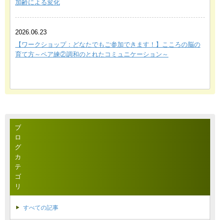
加齢による変化
2026.06.23
【ワークショップ：どなたでもご参加できます！】こころの脳の
育て方～ペア練②調和のとれたコミュニケーション～
ブ
ロ
グ
カ
テ
ゴ
リ
すべての記事