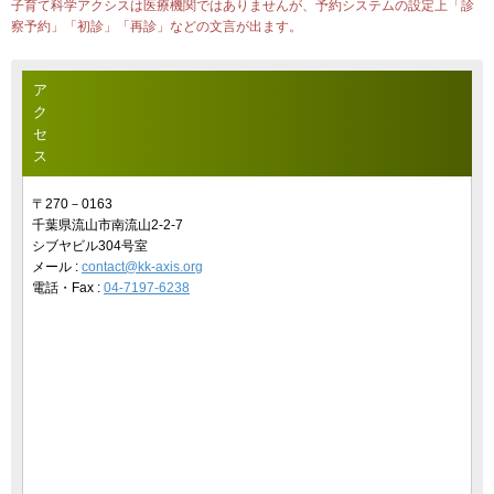
子育て科学アクシスは医療機関ではありませんが、予約システムの設定上「診
察予約」「初診」「再診」などの文言が出ます。
ア
ク
セ
ス
〒270－0163
千葉県流山市南流山2-2-7
シブヤビル304号室
メール :
contact@kk-axis.org
電話・Fax :
04-7197-6238