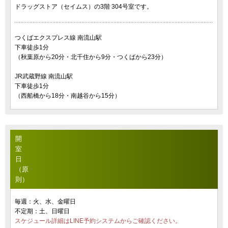
ドラッグストア（セイムス）の3階 304号室です。
つくばエクスプレス線 南流山駅
下車徒歩1分
（秋葉原から20分・北千住から9分・つくばから23分）
JR武蔵野線 南流山駅
下車徒歩1分
（西船橋から18分・南越谷から15分）
開
室
日
（原
則）
毎週：火、水、金曜日
不定期：土、日曜日
スケジュール詳細はLINE予約システムからご確認ください。