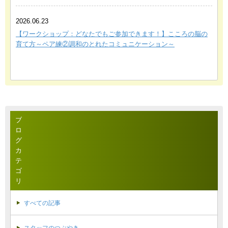
2026.06.23
【ワークショップ：どなたでもご参加できます！】こころの脳の
育て方～ペア練②調和のとれたコミュニケーション～
ブ
ロ
グ
カ
テ
ゴ
リ
すべての記事