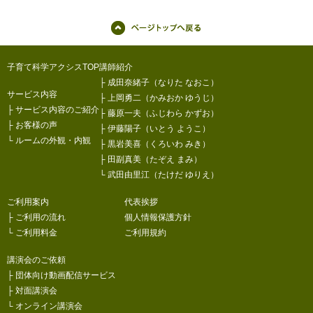
子育て科学アクシスTOP
講師紹介
├
成田奈緒子（なりた なおこ）
サービス内容
├
上岡勇二（かみおか ゆうじ）
├
サービス内容のご紹介
├
藤原一夫（ふじわら かずお）
├
お客様の声
├
伊藤陽子（いとう ようこ）
└
ルームの外観・内観
├
黒岩美喜（くろいわ みき）
├
田副真美（たぞえ まみ）
└
武田由里江（たけだ ゆりえ）
ご利用案内
代表挨拶
├
ご利用の流れ
個人情報保護方針
└
ご利用料金
ご利用規約
講演会のご依頼
├
団体向け動画配信サービス
├
対面講演会
└
オンライン講演会