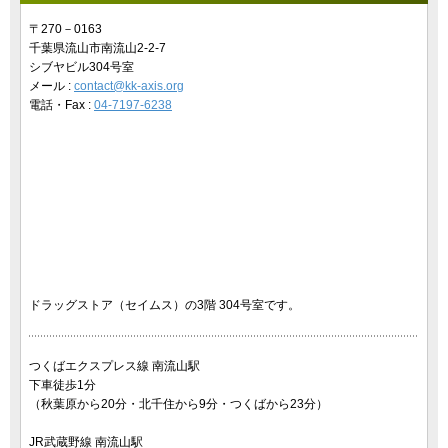
〒270－0163
千葉県流山市南流山2-2-7
シブヤビル304号室
メール :
contact@kk-axis.org
電話・Fax :
04-7197-6238
ドラッグストア（セイムス）の3階 304号室です。
つくばエクスプレス線 南流山駅
下車徒歩1分
（秋葉原から20分・北千住から9分・つくばから23分）
JR武蔵野線 南流山駅