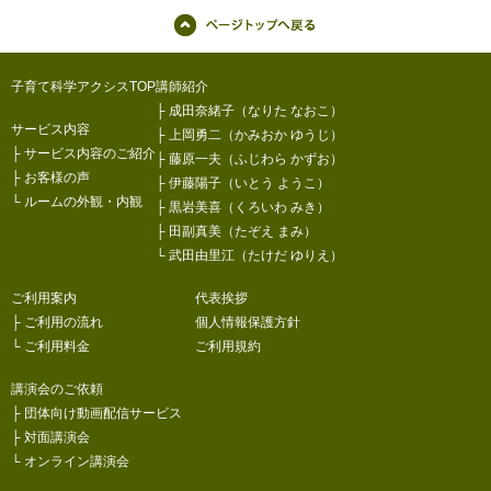
子育て科学アクシスTOP
講師紹介
├
成田奈緒子（なりた なおこ）
サービス内容
├
上岡勇二（かみおか ゆうじ）
├
サービス内容のご紹介
├
藤原一夫（ふじわら かずお）
├
お客様の声
├
伊藤陽子（いとう ようこ）
└
ルームの外観・内観
├
黒岩美喜（くろいわ みき）
├
田副真美（たぞえ まみ）
└
武田由里江（たけだ ゆりえ）
ご利用案内
代表挨拶
├
ご利用の流れ
個人情報保護方針
└
ご利用料金
ご利用規約
講演会のご依頼
├
団体向け動画配信サービス
├
対面講演会
└
オンライン講演会