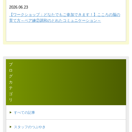
2026.06.23
【ワークショップ：どなたでもご参加できます！】こころの脳の
育て方～ペア練②調和のとれたコミュニケーション～
ブ
ロ
グ
カ
テ
ゴ
リ
すべての記事
スタッフのつぶやき