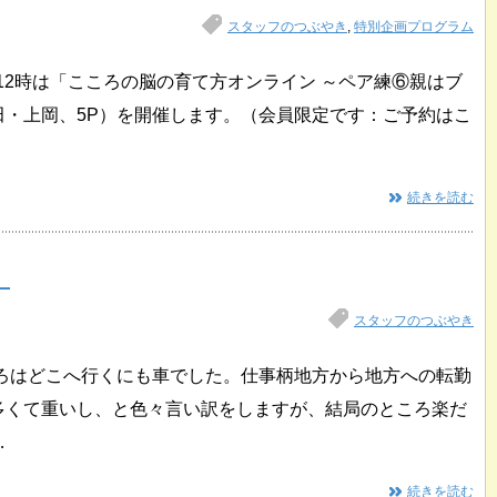
スタッフのつぶやき
,
特別企画プログラム
0時～12時は「こころの脳の育て方オンライン ～ペア練⑥親はブ
田・上岡、5P）を開催します。（会員限定です：ご予約はこ
続きを読む
ら
スタッフのつぶやき
ころはどこへ行くにも車でした。仕事柄地方から地方への転勤
多くて重いし、と色々言い訳をしますが、結局のところ楽だ
…
続きを読む