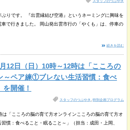
スタッフのつぶやき
4年ぶりです。 『出雲縁結び空港』というネーミングに興味を
電車で行きました。 岡山発出雲市行の「やくも」は、停車の
続きを読む
1月12日（日）10時～12時は「こころの
ン～ペア練①ブレない生活習慣：食べ
」を開催！
スタッフのつぶやき
,
特別企画プログラム
～12時は「こころの脳の育て方オンラインこころの脳の育て方オ
活習慣：食べること・眠ること～」（担当：成田・上岡、