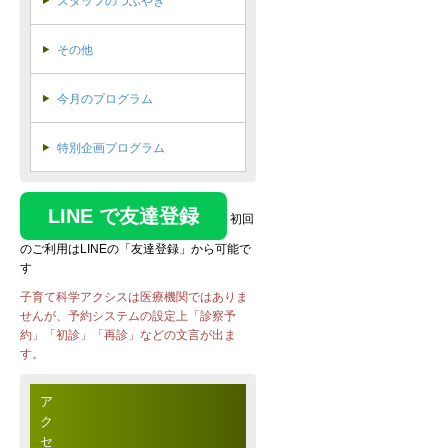
スタッフのつぶやき
その他
今月のプログラム
特別企画プログラム
LINE で友達登録
初回
のご利用はLINEの「友達登録」から可能で
す
子育て科学アクシスは医療機関ではありま
せんが、予約システムの設定上「診察予
約」「初診」「再診」などの文言が出ま
す。
ア
ク
セ