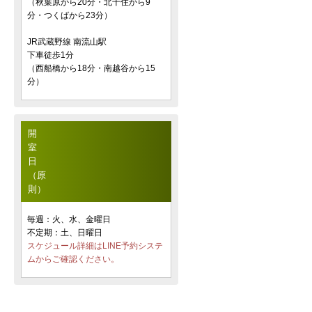
（秋葉原から20分・北千住から9
分・つくばから23分）
JR武蔵野線 南流山駅
下車徒歩1分
（西船橋から18分・南越谷から15
分）
開
室
日
（原
則）
毎週：火、水、金曜日
不定期：土、日曜日
スケジュール詳細はLINE予約システ
ムからご確認ください。