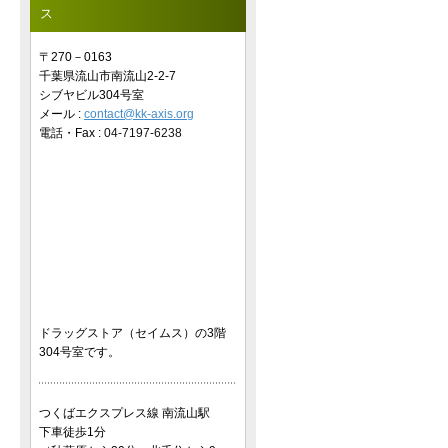
ス
〒270－0163
千葉県流山市南流山2-2-7
シブヤビル304号室
メール :
contact@kk-axis.org
電話・Fax :
04-7197-6238
ドラッグストア（セイムス）の3階
304号室です。
つくばエクスプレス線 南流山駅
下車徒歩1分