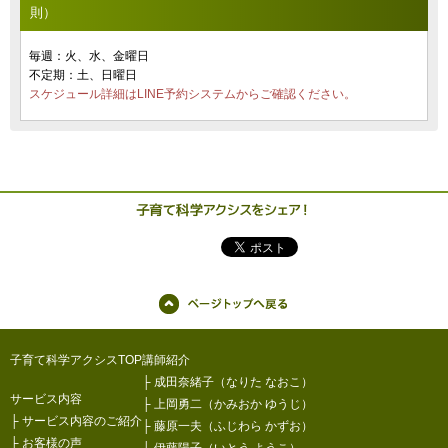
則）
毎週：火、水、金曜日
不定期：土、日曜日
スケジュール詳細はLINE予約システムからご確認ください。
子育て科学アクシスTOP
講師紹介
├
成田奈緒子（なりた なおこ）
サービス内容
├
上岡勇二（かみおか ゆうじ）
├
サービス内容のご紹介
├
藤原一夫（ふじわら かずお）
├
お客様の声
├
伊藤陽子（いとう ようこ）