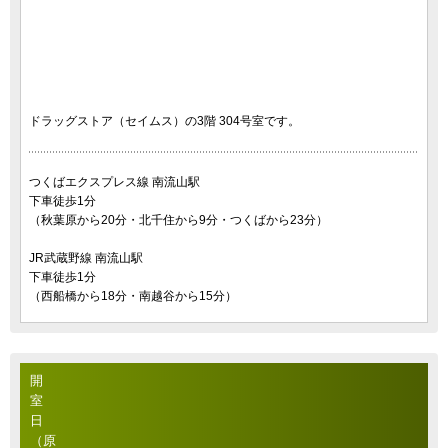
ドラッグストア（セイムス）の3階 304号室です。
つくばエクスプレス線 南流山駅
下車徒歩1分
（秋葉原から20分・北千住から9分・つくばから23分）
JR武蔵野線 南流山駅
下車徒歩1分
（西船橋から18分・南越谷から15分）
開
室
日
（原