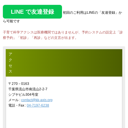
LINE で友達登録
初回のご利用はLINEの「友達登録」か
ら可能です
子育て科学アクシスは医療機関ではありませんが、予約システムの設定上「診
察予約」「初診」「再診」などの文言が出ます。
ア
ク
セ
ス
〒270－0163
千葉県流山市南流山2-2-7
シブヤビル304号室
メール :
contact@kk-axis.org
電話・Fax :
04-7197-6238